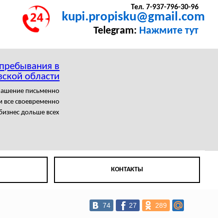
Тел. 7-937-796-30-96
kupi.propisku@gmail.com
Telegram:
Нажмите тут
 пребывания в
вской области
лашение письменно
 все своевременно
бизнес дольше всех
КОНТАКТЫ
74
27
289