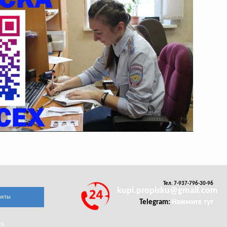
Тел. 7-937-796-30-96
kupi.propisku@gmail.com
акты
Telegram:
Нажмите тут
26