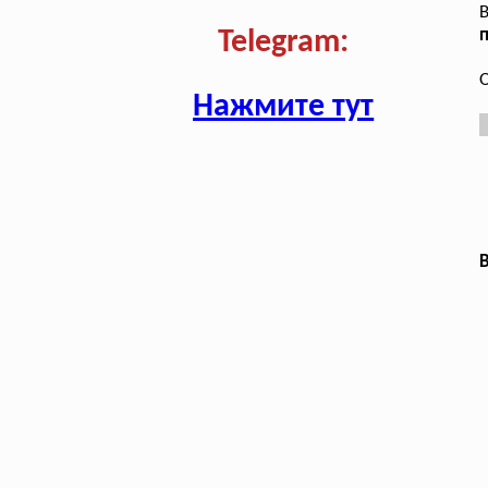
В
п
Telegram:
О
Нажмите тут
В