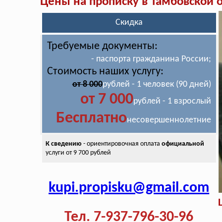
Цены на прописку в Тамбовской 
Скидка
Требуемые документы:
- паспорта гражданина России;
Стоимость наших услугу:
от 8 000
рублей - 1 человек (90 дней)
от 7 000
рублей - 1 взрослый
Бесплатно
несовершеннолетние
К сведению
- ориентировочная оплата
официальной
услуги от 9 700 рублей
kupi.propisku@gmail.com
Тел. 7-937-796-30-96