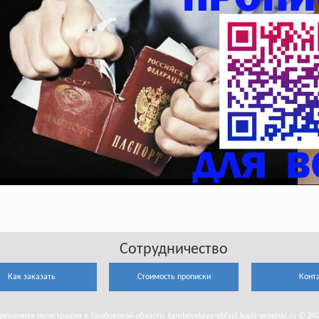
Сотрудничество
Как заказать
Стоимость прописки
Конт
ременная регистрация в Тамбовской области. tambovskaya-oblast.kupit-propiski.ru © 20