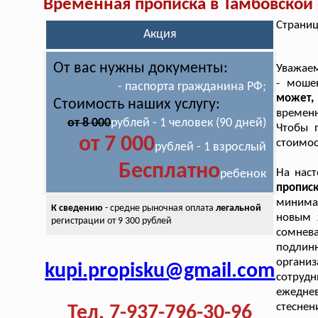
Временная прописка в Тамбовской 
Страниц
Акция
От вас нужны документы:
Уважаем
- моше
- паспорта гражданина РФ;
может,
Стоимость наших услугу:
временн
от 8 000
рублей - 1 человек (90 дней)
Чтобы 
от 7 000
стоимос
рублей - 1 взрослый
Бесплатно
На нас
ребенок
пропис
минима
К сведению
- средне рыночная оплата
легальной
новым 
регистрации от 9 300 рублей
сомнев
подлин
организ
kupi.propisku@gmail.com
сотруд
ежеднев
стеснен
Тел. 7-937-796-30-96