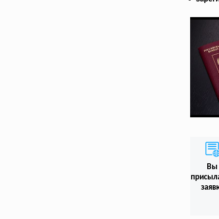
Вы
присыл
заяв