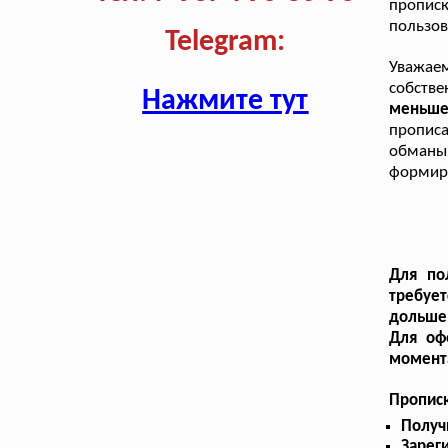
пропис
пользов
Telegram:
Уважаем
собстве
Нажмите тут
меньше
пропис
обманыв
формиру
Для по
требуе
дольше,
Для оф
момента
Прописк
Получ
Зарег